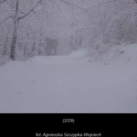
(2/29)
fot. Agnieszka Szczypka-Wojciech